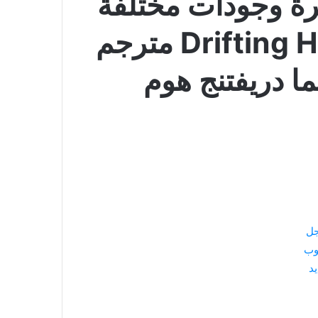
رة وجودات مختلفة
عالية الدقة فيلم Drifting Home مترجم
ا دريفتنج هوم
جل
وب
د