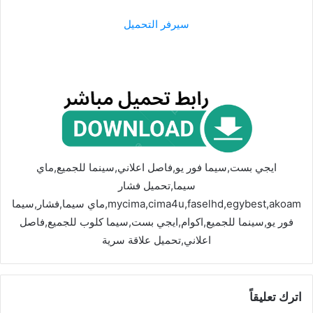
سيرفر التحميل
ايجي بست,سيما فور يو,فاصل اعلاني,سينما للجميع,ماي
سيما,تحميل فشار
mycima,cima4u,faselhd,egybest,akoam,ماي سيما,فشار,سيما
فور يو,سينما للجميع,اكوام,ايجي بست,سيما كلوب للجميع,فاصل
اعلاني,تحميل علاقة سرية
اترك تعليقاً