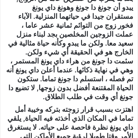
يبدو أن جونغ دا جونغ وهونغ داي يونغ
مستقران جيدا في حياتهما المنزلية. الآباء
فخور زوج من التوائم ثمانية عشر عاما ،
عملت الزوجين المخلصين بجد لبناء منزل
سعيد معا. ولكن ما يبدو وكأنه حياة مثالية في
الخارج هو في الحقيقة أي شيء ولكن.
سئمت دا جونغ من هراء داي يونغ المستمر ،
وهي في نهاية ذكائها. عندما أعلن داي يونغ أنه
تم فصله ، استسلم دا جونغ تماما. ستكون
الحياة المقتنعة أفضل بدون زوجها, لا تضيع دا
جونغ أي وقت في طلب الطلاق.
اهتزت بسبب قرار زوجته بتركه وخيبة أمل
تماما في المكان الذي أخذته فيه الحياة, يلقي
داي يونغ نظرة فاحصة على حياته. لا يستغرق
الأمر وقتا طويلا لرؤية جميع الأماكن التي