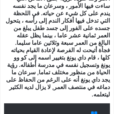
ساءت فيها الأمور ، وسرعان ما يجد نفسه
يندم على كل شيء عن حياته. في اللحظة
التي تدخل فيها أفكار الندم إلى رأسه ، يتحول
جسده على الفور إلى جسد طفل يبلغ من
العمر ثمانية عشر عاما ، بينما يظل عقله
البالغ من العمر سبعة وثلاثين عاما سليما.
فجأة أتيحت له الفرصة لإعادة القيام بحياته
كلها ، قام داي يونغ بتغيير اسمه إلى كو وو
يونغ وتسجيل نفسه في مدرسة أطفاله. رؤية
الحياة من منظور مختلف تماما, سرعان ما
يجد داي يونغ أنه على الرغم من الحفاظ على
دماغه في منتصف العمر, لا يزال لديه الكثير
ليتعلمه.