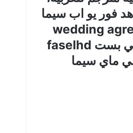
 فور يو اب سيما
 wedding agreement
مترجم ماي سيما ايجي بست faselhd
ي ماي سيما