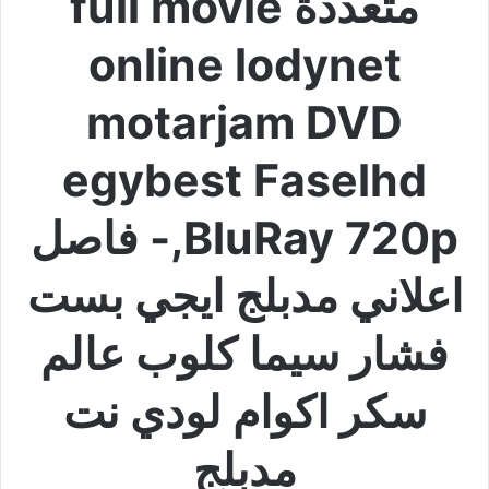
متعددة full movie
online lodynet
motarjam DVD
egybest Faselhd
BluRay 720p,- فاصل
اعلاني مدبلج ايجي بست
فشار سيما كلوب عالم
سكر اكوام لودي نت
مدبلج