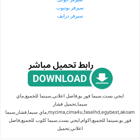
سيرفر يوتيوب
سيرفر درايف
ايجي بست,سيما فور يو,فاصل اعلاني,سينما للجميع,ماي
سيما,تحميل فشار
mycima,cima4u,faselhd,egybest,akoam,ماي سيما,فشار,سيما
فور يو,سينما للجميع,اكوام,ايجي بست,سيما كلوب للجميع,فاصل
اعلاني,تحميل