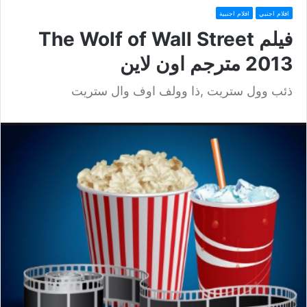
افلام اجنبي
افلام اجنبية
فيلم The Wolf of Wall Street
2013 مترجم اون لاين
ذئب وول ستريت ,ذا وولف اوف وال ستريت