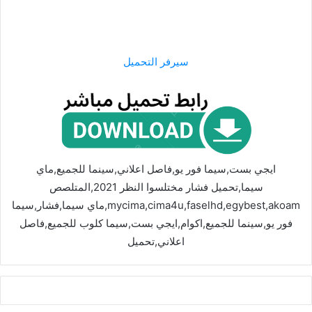
سيرفر التحميل
ايجي بست,سيما فور يو,فاصل اعلاني,سينما للجميع,ماي
سيما,تحميل فشار مختلسوا النظر 2021,المتلصص
mycima,cima4u,faselhd,egybest,akoam,ماي سيما,فشار,سيما
فور يو,سينما للجميع,اكوام,ايجي بست,سيما كلوب للجميع,فاصل
اعلاني,تحميل