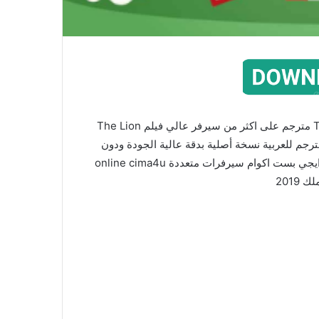
مشاهدة اون لاين وتحميل برابط مباشر فيلم The Lion King مترجم على اكثر من سيرفر عالي فيلم The Lion
King  مترجم كامل الفيلم الاجنبي The Lion King مترجم للعربية نسخة أصلية بدقة عالية الجودة ودون
اعلانات حصريا على ماي سيما سيما فور يو السينما للجميع ايجي بست اكوام سيرفرات متعددة online cima4u