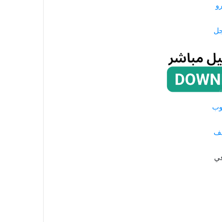
و
جل
وب
يف
في