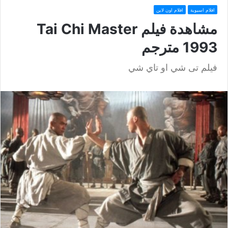
افلام اسيوية
افلام اون لاين
مشاهدة فيلم Tai Chi Master
1993 مترجم
فيلم تى شي او تاي شي