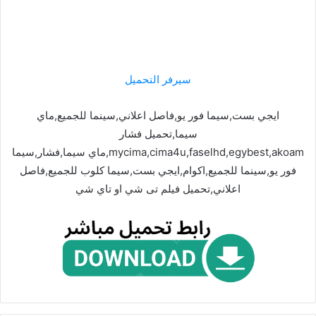
سيرفر التحميل
ايجي بست,سيما فور يو,فاصل اعلاني,سينما للجميع,ماي
سيما,تحميل فشار
mycima,cima4u,faselhd,egybest,akoam,ماي سيما,فشار,سيما
فور يو,سينما للجميع,اكوام,ايجي بست,سيما كلوب للجميع,فاصل
اعلاني,تحميل فيلم تى شي او تاي شي