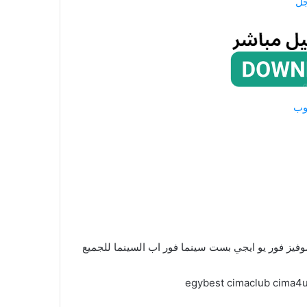
جل
وب
وفيز فور يو ايجي بست سينما فور اب السينما للجميع
egybest cimaclub cima4