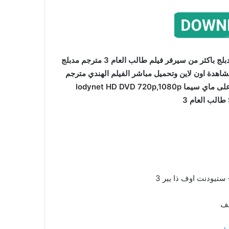
مشاهدة فيلم Student of the Year 3 مترجم بجودة عالية مدبلج باكثر من سيرفر فيلم طالب العام 3 مترجم مدبلج
Student of the Ye هندي مترجم مشاهدة اون لاين وتحميل مباشر الفيلم الهندي مترجم
بالعربية نسخة أصلية ذات دقة عالية بدون اعلانات حصريا على ماي سيما lodynet HD DVD 720p,1080p
يف