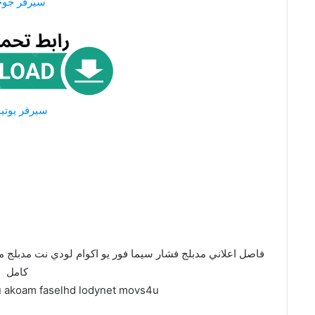
سيرفر جو
سيرفر يوتي
فاصل اعلاني مدبلج فشار سيما فور يو اكوام لودي نت مدبلج م
كامل
u akoam faselhd lodynet movs4u