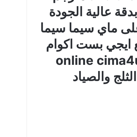
دقة عالية الجودة
لى ماي سيما سيما
ع ايجي بست اكوام
رفرات متعددة online cima4u