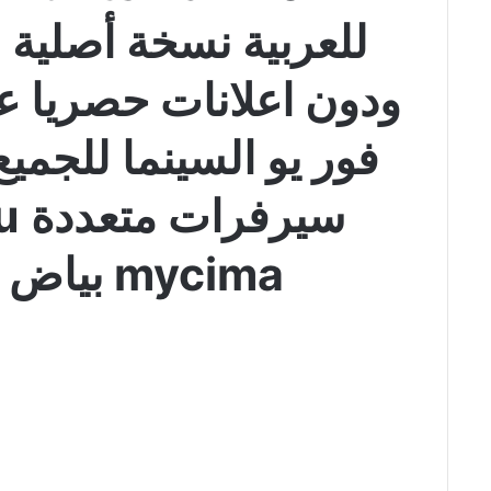
للعربية نسخة أصلية ب
ودون اعلانات حصريا ع
فور يو السينما للجمي
سي
mycima بياض الثلج والصياد