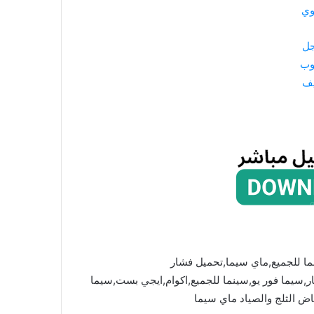
وي
جل
وب
يف
ما للجميع,ماي سيما,تحميل فشار
mycima,cima4u,,ماي سيما,فشار,سيما فور يو,سينما للجميع,اكوام,ايجي بست,سيما
ض الثلج والصياد ماي سيما