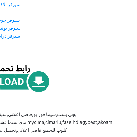
سيرفر الاق
سيرفر جو
سيرفر يوتي
سيرفر درا
ايجي بست,سيما فور يو,فاصل اعلاني,سين
faselhd,egybest,akoam
كلوب للجميع,فاصل اعلاني,تحميل بيا