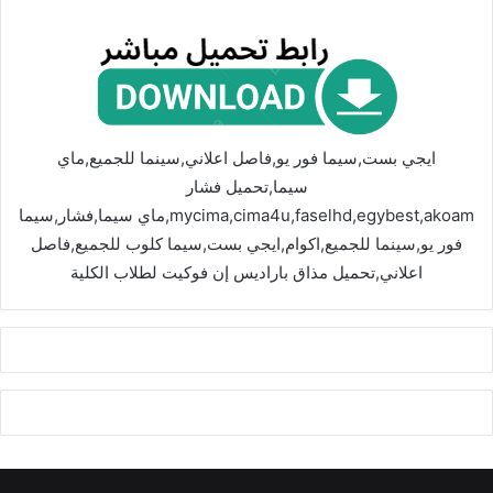
ايجي بست,سيما فور يو,فاصل اعلاني,سينما للجميع,ماي
سيما,تحميل فشار
mycima,cima4u,faselhd,egybest,akoam,ماي سيما,فشار,سيما
فور يو,سينما للجميع,اكوام,ايجي بست,سيما كلوب للجميع,فاصل
اعلاني,تحميل مذاق باراديس إن فوكيت لطلاب الكلية