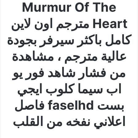
Murmur Of The
Heart مترجم اون لاين
كامل باكثر سيرفر بجودة
عالية مترجم ، مشاهدة
من فشار شاهد فور يو
اب سيما كلوب ايجي
بست faselhd فاصل
اعلاني نفخه من القلب