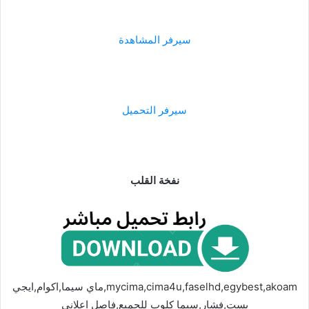
سيرفر المشاهدة
سيرفر التحميل
نفخة القلب
mycima,cima4u,faselhd,egybest,akoam,ماي سيما,اكوام,ايجي
بست,فشار,سيما كلوب للجميع,فاصل اعلاني