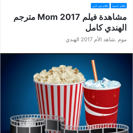
افلام اجنبية
افلام اون لاين
مشاهدة فيلم Mom 2017 مترجم
الهندي كامل
موم .شاهد الأم 2017 الهندي