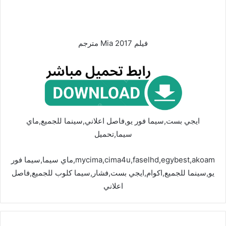
فيلم Mia 2017 مترجم
ايجي بست,سيما فور يو,فاصل اعلاني,سينما للجميع,ماي
سيما,تحميل
mycima,cima4u,faselhd,egybest,akoam,ماي سيما,سيما فور
يو,سينما للجميع,اكوام,ايجي بست,فشار,سيما كلوب للجميع,فاصل
اعلاني