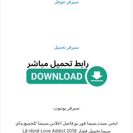
سيرفر جوجل
سيرفر تحميل
سيرفر يوتيوب
ايجي بست,سيما فور يو,فاصل اعلاني,سينما للجميع,ماي
سيما,تحميل فشار Lã rēįnê Love Addict 2018