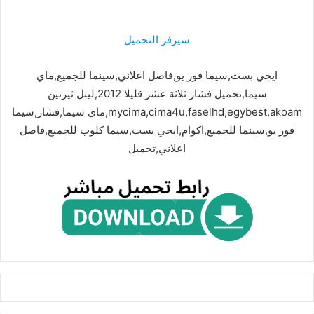
سيرفر التحميل
ايجي بست,سيما فور يو,فاصل اعلاني,سينما للجميع,ماي
سيما,تحميل فشار ثلاثة عشر قليلا 2012,ليتل ثيرتين
mycima,cima4u,faselhd,egybest,akoam,ماي سيما,فشار,سيما
فور يو,سينما للجميع,اكوام,ايجي بست,سيما كلوب للجميع,فاصل
اعلاني,تحميل