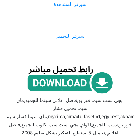
سيرفر المشاهدة
سيرفر التحميل
ايجي بست,سيما فور يو,فاصل اعلاني,سينما للجميع,ماي
سيما,تحميل فشار
mycima,cima4u,faselhd,egybest,akoam,ماي سيما,فشار,سيما
فور يو,سينما للجميع,اكوام,ايجي بست,سيما كلوب للجميع,فاصل
اعلاني,تحميل لا استطيع التفكير بشكل سليم 2008