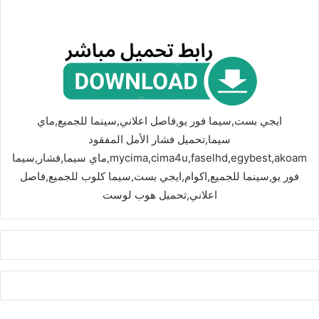
ايجي بست,سيما فور يو,فاصل اعلاني,سينما للجميع,ماي
سيما,تحميل فشار الأمل المفقود
mycima,cima4u,faselhd,egybest,akoam,ماي سيما,فشار,سيما
فور يو,سينما للجميع,اكوام,ايجي بست,سيما كلوب للجميع,فاصل
اعلاني,تحميل هوب لوست