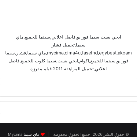
ايجي بست,سيما فور يو,فاصل اعلاني,سينما للجميع,ماي
سيما,تحميل فشار
mycima,cima4u,faselhd,egybest,akoam,ماي سيما,فشار,سيما
فور يو,سينما للجميع,اكوام,ايجي بست,سيما كلوب للجميع,فاصل
اعلاني,تحميل المراهقة 2011 فيلم مفرزة
© حقوق النشر 2026، جميع الحقوق محفوظة |
ماي سيما
Mycima