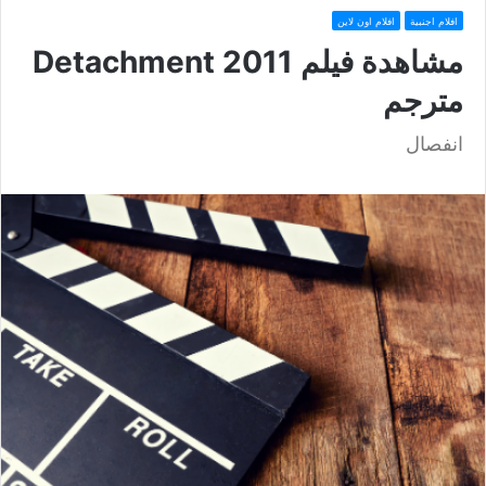
افلام اجنبية
افلام اون لاين
مشاهدة فيلم Detachment 2011
مترجم
انفصال