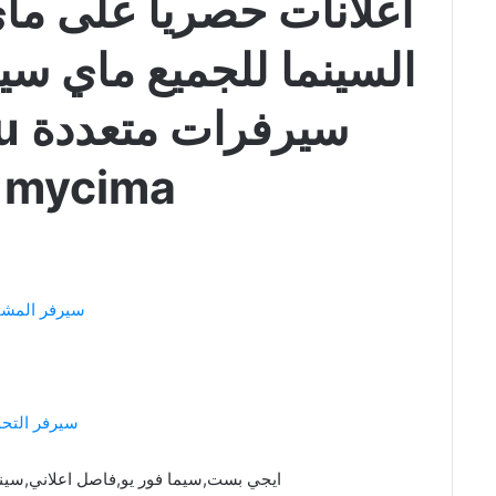
اعلانات حصريا على ماي
السينما للجميع ماي سي
سي
mycima بروس
سيرفر المشا
سيرفر التح
ايجي بست,سيما فور يو,فاصل اعلاني,سين