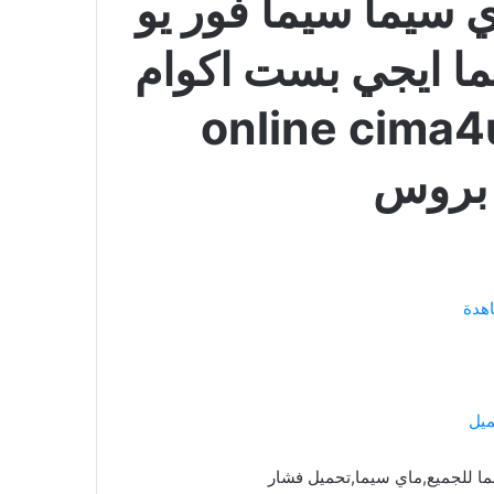
 سيما سيما فور يو
ما ايجي بست اكوام
رفرات متعددة online cima4u
هدة
ميل
ما للجميع,ماي سيما,تحميل فشار