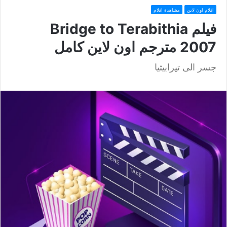
افلام اون لاين
مشاهدة افلام
فيلم Bridge to Terabithia
2007 مترجم اون لاين كامل
جسر الى تيرابيثيا