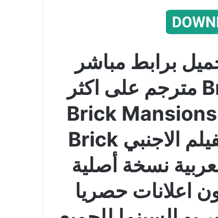
ميل برابط مباشر
فيلم Brick Mansions مترجم على اكثر
من سيرفر عالي فيلم Brick Mansions
2014 مترجم كامل الفيلم الاجنبي Brick
جم للعربية نسخة أصلية
ون اعلانات حصريا
 يو السينما للجميع