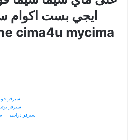
ايجي بست اكوام س
online cima4u mycima طوب ا
سيرفر جو
سيرفر يوتي
سيرفر درايف
–
س