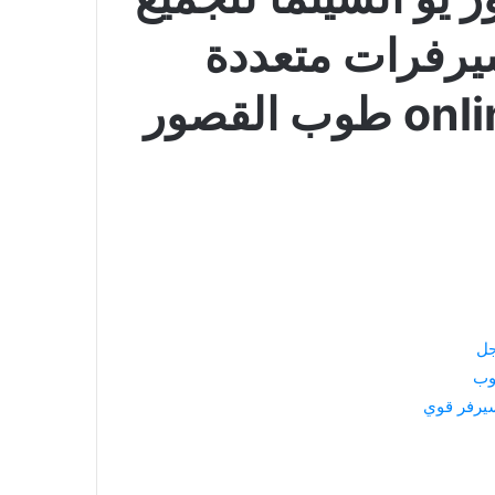
يرفرات متعددة
لقصور
جل
وب
يرفر قوي