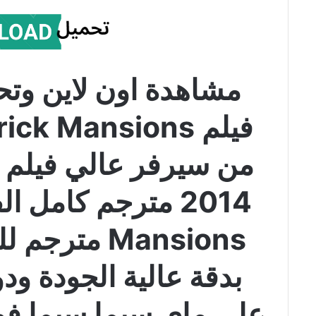
مشاهدة اون لاين وتح
Mansions متر
بدقة عالية الجودة ود
على ماي سيما سيما فور