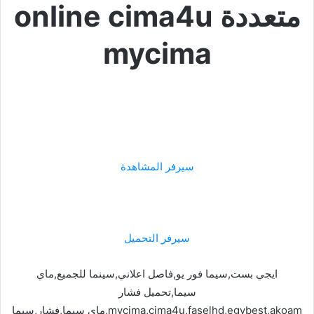
متعددة online cima4u
mycima
سيرفر المشاهدة
سيرفر التحميل
ايجي بست,سيما فور يو,فاصل اعلاني,سينما للجميع,ماي
سيما,تحميل فشار
mycima,cima4u,faselhd,egybest,akoam,ماي سيما,فشار,سيما