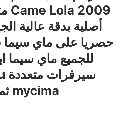
2009
أصلية بدقة عالية الج
حصريا على ماي سيما سي
للجميع ماي سيما ا
سي
mycima ثم أتت لولا