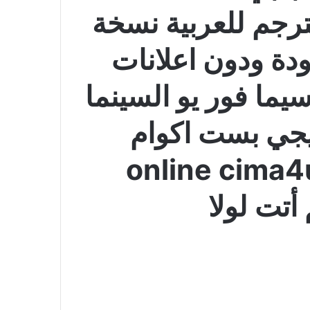
Came Lola  مترجم للعربية نسخة
ودة ودون اعلانات
ما فور يو السينما
يجي بست اكوام
رفرات متعددة online cima4u