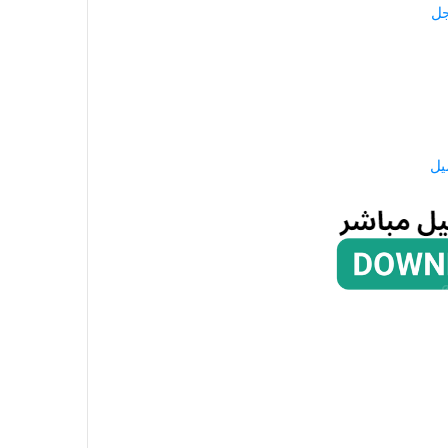
جل
يل