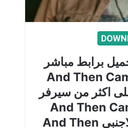
ميل برابط مباشر
And Then Came 
لى اكثر من سيرفر
And Then Came Lola
مترجم كامل الفيلم الاجنبي And Then